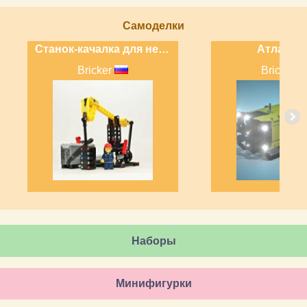
Самоделки
Станок-качалка для нефтедобывающей скважины
Атланти
Bricker
Bricker
Наборы
Минифигурки